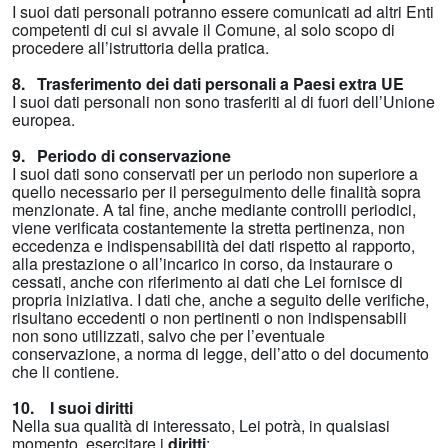
I suoi dati personali potranno essere comunicati ad altri Enti
competenti di cui si avvale il Comune, al solo scopo di
procedere all’istruttoria della pratica.
8. Trasferimento dei dati personali a Paesi extra UE
I suoi dati personali non sono trasferiti al di fuori dell’Unione
europea.
9. Periodo di conservazione
I suoi dati sono conservati per un periodo non superiore a
quello necessario per il perseguimento delle finalità sopra
menzionate. A tal fine, anche mediante controlli periodici,
viene verificata costantemente la stretta pertinenza, non
eccedenza e indispensabilità dei dati rispetto al rapporto,
alla prestazione o all’incarico in corso, da instaurare o
cessati, anche con riferimento ai dati che Lei fornisce di
propria iniziativa. I dati che, anche a seguito delle verifiche,
risultano eccedenti o non pertinenti o non indispensabili
non sono utilizzati, salvo che per l’eventuale
conservazione, a norma di legge, dell’atto o del documento
che li contiene.
10. I suoi diritti
Nella sua qualità di interessato, Lei potrà, in qualsiasi
momento, esercitare i
diritti
: