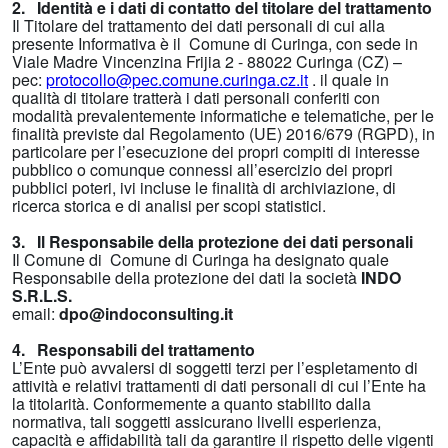
2. Identità e i dati di contatto del titolare del trattamento
Il Titolare del trattamento dei dati personali di cui alla
presente Informativa è il Comune di Curinga, con sede in
Viale Madre Vincenzina Frijia 2 - 88022 Curinga (CZ) –
pec:
protocollo@pec.comune.curinga.cz.it
. il quale in
qualità di titolare tratterà i dati personali conferiti con
modalità prevalentemente informatiche e telematiche, per le
finalità previste dal Regolamento (UE) 2016/679 (RGPD), in
particolare per l’esecuzione dei propri compiti di interesse
pubblico o comunque connessi all’esercizio dei propri
pubblici poteri, ivi incluse le finalità di archiviazione, di
ricerca storica e di analisi per scopi statistici.
3. Il Responsabile della protezione dei dati personali
Il Comune di Comune di Curinga ha designato quale
Responsabile della protezione dei dati la società
INDO
S.R.L.S.
email:
dpo@indoconsulting.it
4. Responsabili del trattamento
L’Ente può avvalersi di soggetti terzi per l’espletamento di
attività e relativi trattamenti di dati personali di cui l’Ente ha
la titolarità. Conformemente a quanto stabilito dalla
normativa, tali soggetti assicurano livelli esperienza,
capacità e affidabilità tali da garantire il rispetto delle vigenti